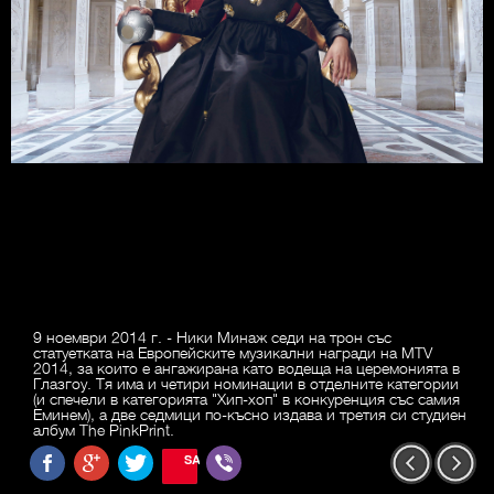
9 ноември 2014 г. - Ники Минаж седи на трон със
статуетката на Европейските музикални награди на MTV
2014, за които е ангажирана като водеща на церемонията в
Глазгоу. Тя има и четири номинации в отделните категории
(и спечели в категорията "Хип-хоп" в конкуренция със самия
Еминем), а две седмици по-късно издава и третия си студиен
албум The PinkPrint.
SAVE