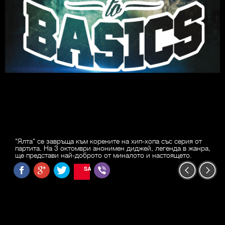
"Ялта" се завръща към корените на хип-хопа със серия от
партита. На 3 октомври анонимен диджей, легенда в жанра,
ще представи най-доброто от миналото и настоящето.
SAVE