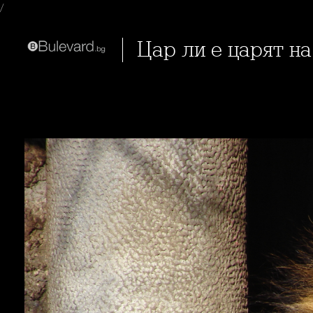
/
Цар ли е царят н