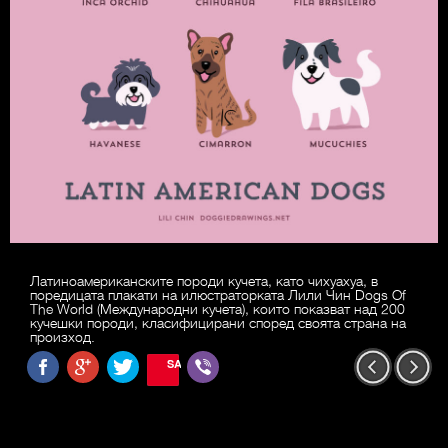
Латиноамериканските породи кучета, като чихуахуа, в
поредицата плакати на илюстраторката Лили Чин Dogs Of
The World (Международни кучета), които показват над 200
кучешки породи, класифицирани според своята страна на
произход.
SAVE