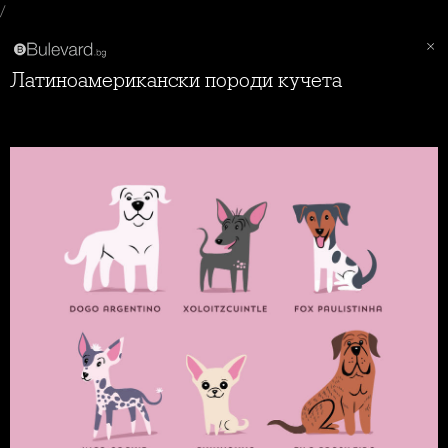
/
Латиноамерикански породи кучета