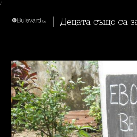
/
Децата също са 