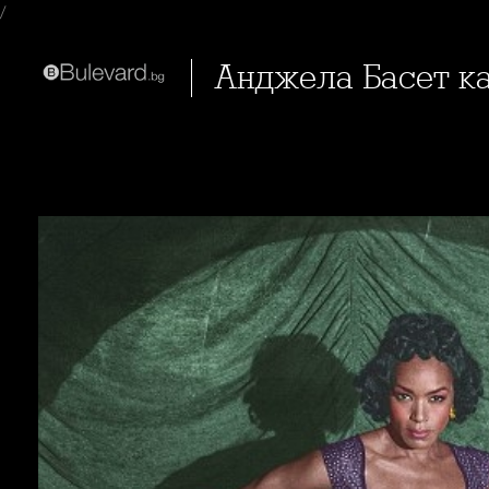
/
Анджела Басет като тригърдата Дезире в новия сезон на "Зловеща семейна
история"