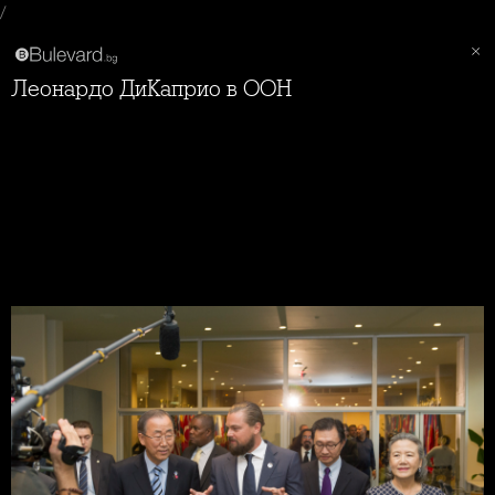
/
Леонардо ДиКаприо в ООН