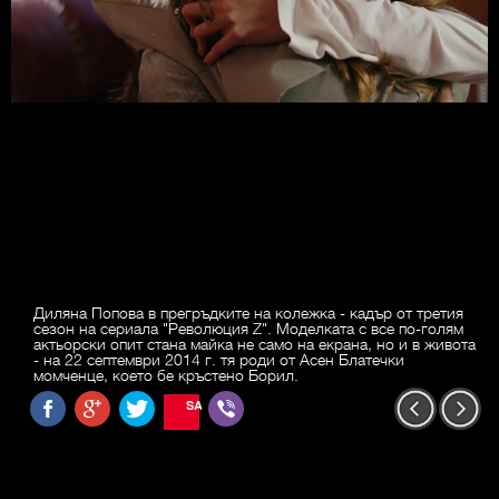
Диляна Попова в прегръдките на колежка - кадър от третия
сезон на сериала "Революция Z". Моделката с все по-голям
актьорски опит стана майка не само на екрана, но и в живота
- на 22 септември 2014 г. тя роди от Асен Блатечки
момченце, което бе кръстено Борил.
SAVE