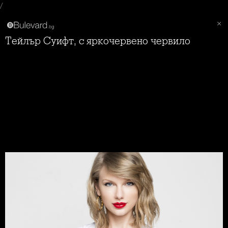
/
Тейлър Суифт, с яркочервено червило