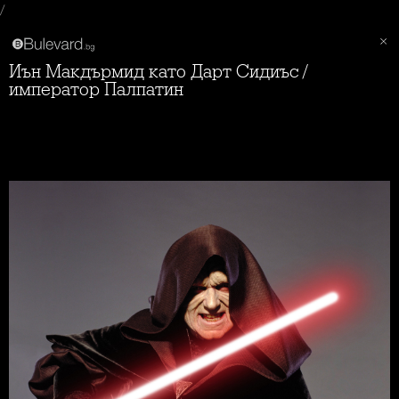
/
Иън Макдърмид като Дарт Сидиъс /
император Палпатин