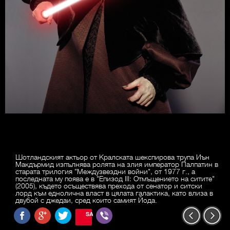
Шотландският актьор от Кралската шекспирова трупа Иън
Макдърмид изпълнява ролята на злия император Палпатин в
старата трилогия "Междузвездни войни", от 1977 г., а
последната му поява е в "Епизод III: Отмъщението на ситите"
(2005), където осъществява прехода от сенатор и ситски
лорд към еднолична власт в цялата галактика, като влиза в
двубой с джедаи, сред които самият Йода.
SAVE