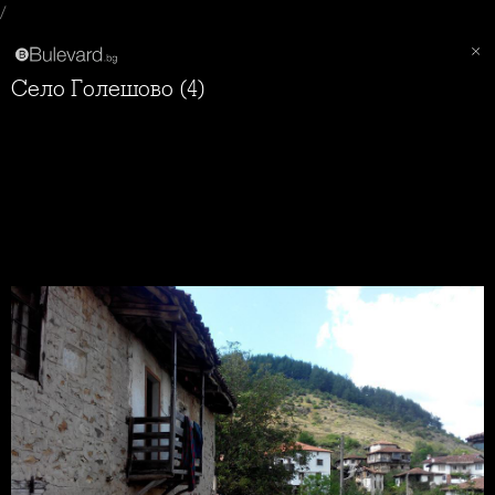
/
Село Голешово (4)