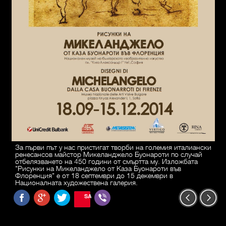
За първи път у нас пристигат творби на големия италиански
ренесансов майстор Микеланджело Буонароти по случай
отбелязването на 450 години от смъртта му. Изложбата
"Рисунки на Микеланджело от Каза Буонароти във
Флоренция" е от 18 септември до 15 декември в
Националната художествена галерия.
SAVE