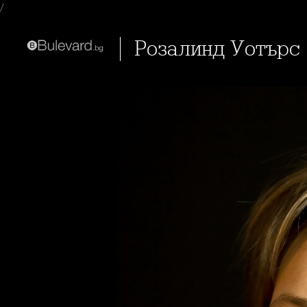
/
Розалинд Уотърс