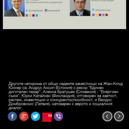
Другите четирима от общо седемте заместници на Жан-Клод
Юнкер са: Андрус Ансип (Естония) с ресор "Единен
дигитален пазар", Аленка Братушек (Словения) - "Енергиен
съюз", Юрки Катайнен (Финландия), отговорен за заетост,
растеж, инвестиции и конкурентоспособност, и Валдис
Домбровскис (Латвия), натоварен с еврото и социалния
диалог.
SAVE