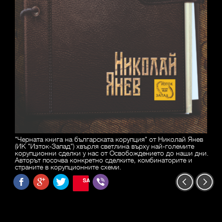
"Черната книга на българската корупция" от Николай Янев
(ИК "Изток-Запад") хвърля светлина върху най-големите
корупционни сделки у нас от Освобождението до наши дни.
Авторът посочва конкретно сделките, комбинаторите и
страните в корупционните схеми.
SAVE