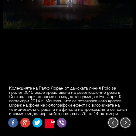
Колекцията на Ралф Лорън от дамската линия Polo за
пролет 2015 беше представена на революционно ревю в
Сентрал парк по време на модната седмица в Ню Йорк, 9
септември 2014 г. Манекенките се появяваха като красив
мираж на фона на холографски ефекти с височината на
четириетажна сграда, а на финала на прожекцията се появи
и самият моделиер, който навършва 75 на 14 октомври.
SAVE