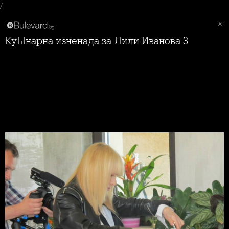
/
КуLIнарна изненада за Лили Иванова 3