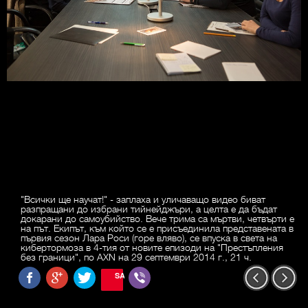
"Всички ще научат!" - заплаха и уличаващо видео биват
разпращани до избрани тийнейджъри, а целта е да бъдат
докарани до самоубийство. Вече трима са мъртви, четвърти е
на път. Екипът, към който се е присъединила представената в
първия сезон Лара Роси (горе вляво), се впуска в света на
кибертормоза в 4-тия от новите епизоди на "Престъпления
без граници", по AXN на 29 септември 2014 г., 21 ч.
SAVE