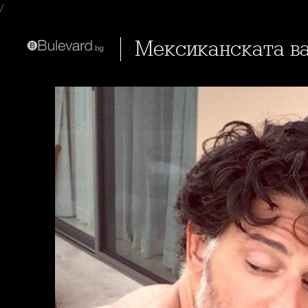
/
Мексиканската в