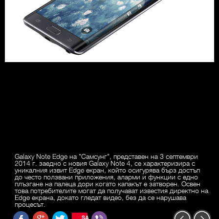
Galaxy Note Edge на "Самсунг", представен на 3 септември
2014 г. заедно с новия Galaxy Note 4, се характеризира с
уникалния извит Edge екран, който осигурява бърз достъп
до често ползвани приложения, аларми и функции с едно
плъзгане на палеца дори когато капакът е затворен. Освен
това потребителите могат да получават известия директно на
Edge екрана, докато гледат видео, без да се нарушава
процесът.
SAVE