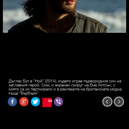
Дъглас Бут в "Ной" (2014), където играе първородния син на
заглавния герой, Сим, и екранен съпруг на Ема Уотсън, с
която са си партнирали и в рекламите на британската модна
къща "Бърбъри".
SAVE