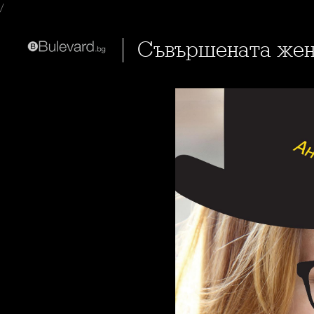
/
Съвършената жен