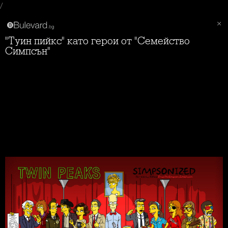
/
"Туин пийкс" като герои от "Семейство
Симпсън"