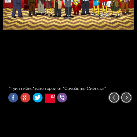
"Туин пийкс" като герои от "Семейство Симпсън"
SAVE