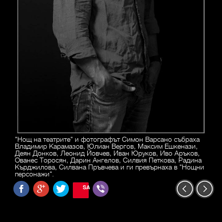
"Нощ на театрите" и фотографът Симон Варсано събраха
Владимир Карамазов, Юлиан Вергов, Максим Ешкенази,
Деян Донков, Леонид Йовчев, Иван Юруков, Иво Аръков,
Ованес Торосян, Дарин Ангелов, Силвия Петкова, Радина
Кърджилова, Силвана Пръвчева и ги превърнаха в "Нощни
персонажи".
SAVE