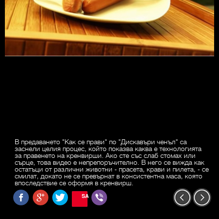
В предаването "Как се прави" по "Дискавъри ченъл" са
заснели целия процес, който показва каква е технологията
за правенето на кренвирши. Ако сте със слаб стомах или
сърце, това видео е непрепоръчително. В него се вижда как
остатъци от различни животни - прасета, крави и пилета, - се
смилат, докато не се превърнат в консистентна маса, която
впоследствие се оформя в кренвирш.
SAVE