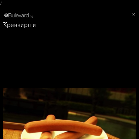
/
Кренвирши