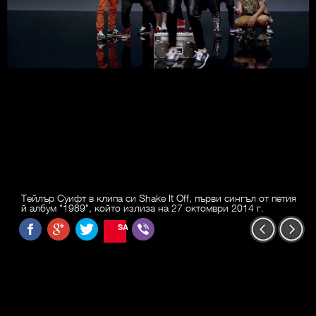
Тейлър Суифт в клипа си Shake It Off, първи сингъл от петия
й албум "1989", който излиза на 27 октомври 2014 г.
SAVE