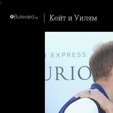
/
Кейт и Уилям