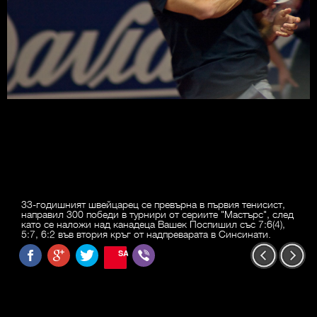
33-годишният швейцарец се превърна в първия тенисист,
направил 300 победи в турнири от сериите "Мастърс", след
като се наложи над канадеца Вашек Поспишил със 7:6(4),
5:7, 6:2 във втория кръг от надпреварата в Синсинати.
SAVE