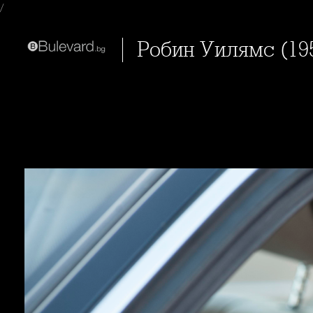
/
Робин Уилямс (1