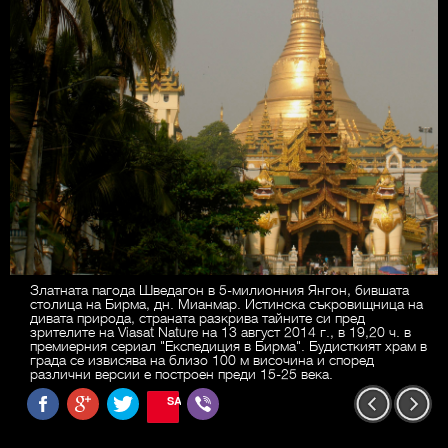
Златната пагода Шведагон в 5-милионния Янгон, бившата
столица на Бирма, дн. Мианмар. Истинска съкровищница на
дивата природа, страната разкрива тайните си пред
зрителите на Viasat Nature на 13 август 2014 г., в 19,20 ч. в
премиерния сериал "Експедиция в Бирма". Будисткият храм в
града се извисява на близо 100 м височина и според
различни версии е построен преди 15-25 века.
SAVE