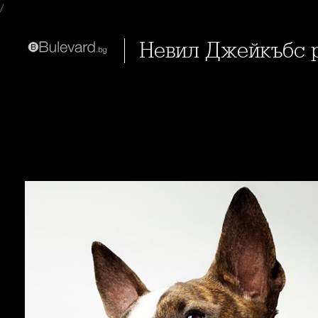
/
Невил Джейкъбс