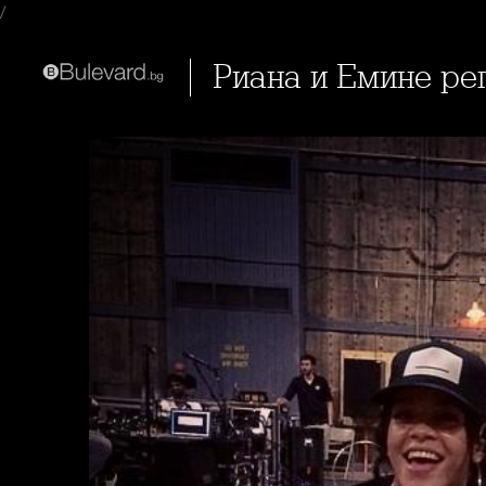
/
Риана и Емине ре