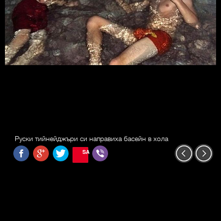
Руски тийнейджъри си направиха басейн в хола
SAVE