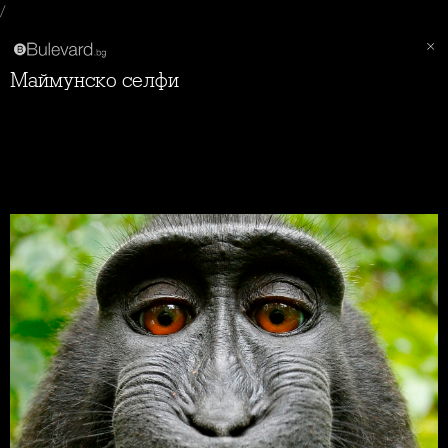
/
Маймунско селфи