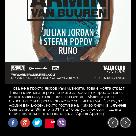
"Това не е просто любов към музиката, това е моята страст.
Това надминава определението за хоби или просто нещо,
което харесвам, това е начин на живот. Музиката е от
съществено и огромно значение за живота ми...", споделя
Армин ван Бюрен, който гостува на "Какао бийч" в Слънчев
бряг за Solar Summer 2014 на 10 август, половин година
след шоуто си в столичната зала "Арена Армеец".
SAVE