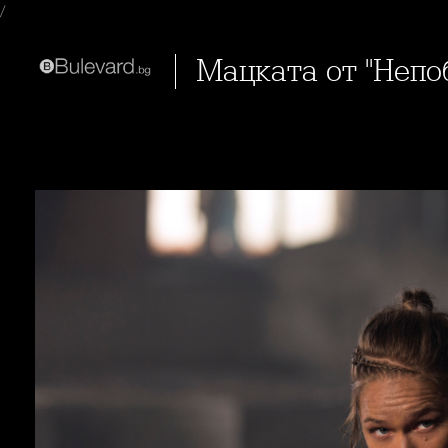
/
Мацката от "Неп