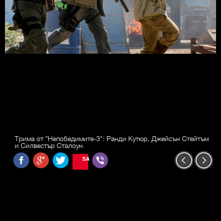
Трима от "Непобедимите-3": Ранди Кутюр, Джейсън Стейтъм
и Силвестър Сталоун.
SAVE