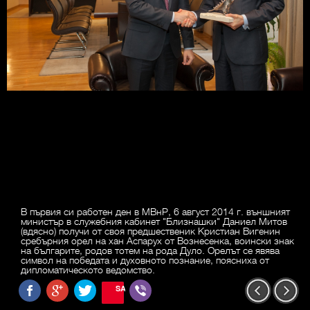
В първия си работен ден в МВнР, 6 август 2014 г. външният
министър в служебния кабинет "Близнашки" Даниел Митов
(вдясно) получи от своя предшественик Кристиан Вигенин
сребърния орел на хан Аспарух от Вознесенка, воински знак
на българите, родов тотем на рода Дуло. Орелът се явява
символ на победата и духовното познание, поясниха от
дипломатическото ведомство.
SAVE