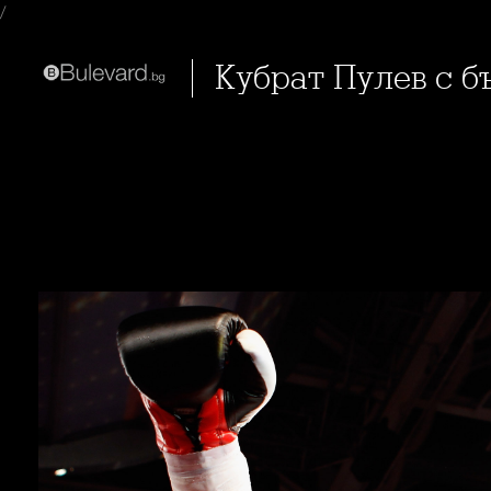
/
Кубрат Пулев с 