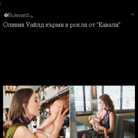
/
Оливия Уайлд кърми в рокля от "Кавали"