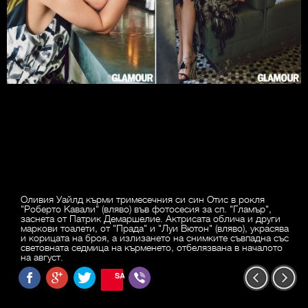
Оливия Уайлд кърми тримесечния си син Отис в рокля
"Роберто Кавали" (вляво) във фотосесия за сп. "Гламър",
заснета от Патрик Демаршелие. Актрисата облича и други
маркови тоалети, от "Прада" и "Луи Вютон" (вляво), украсява
и корицата на броя, а излизането на снимките съвпадна със
световната седмица на кърменето, отбелязвана в началото
на август.
SAVE