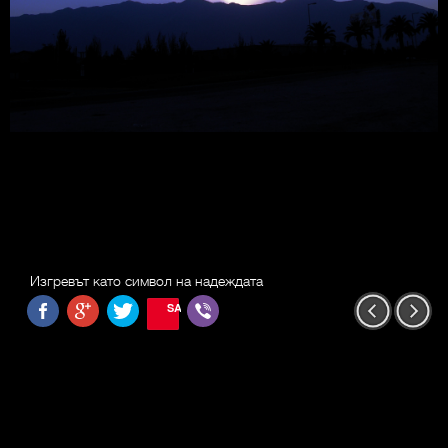
Изгревът като символ на надеждата
SAVE