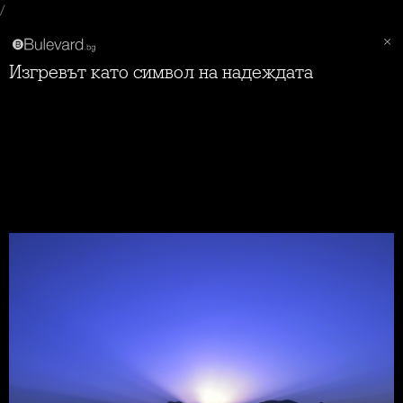
/
Изгревът като символ на надеждата