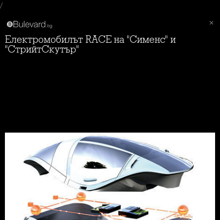
/
Електромобилът RACE на "Сименс" и
"СтрийтСкутър"