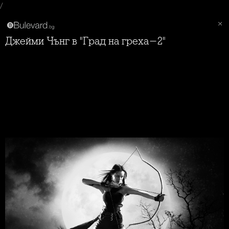
/
Джейми Чънг в "Град на греха-2"