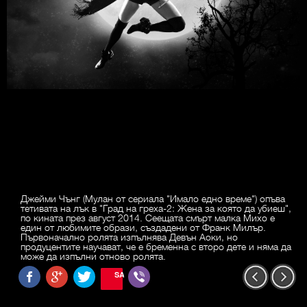
Джейми Чънг (Мулан от сериала "Имало едно време") опъва
тетивата на лък в "Град на греха-2: Жена за която да убиеш",
по кината през август 2014. Сеещата смърт малка Михо е
един от любимите образи, създадени от Франк Милър.
Първоначално ролята изпълнява Девън Аоки, но
продуцентите научават, че е бременна с второ дете и няма да
може да изпълни отново ролята.
SAVE