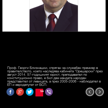
Проф. Георги Близнашки, спряган за служебен премиер в
правителството, което наследява кабинета "Орешарски" през
август 2014. 57-годишният юрист, преподавател по
конституционно право, е бил два мандата народен
представител от левицата, а през 2005-2006 - наблюдател в
ЕП и евродепутат от БСП.
SAVE