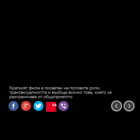
Краткият филм е посветен на половите роли,
трансексуалността и въобще всичко това, което се
разграничава от общоприетото
SAVE