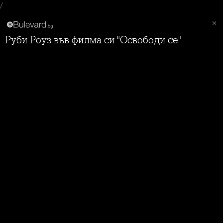
/
Руби Роуз във филма си "Освободи се"