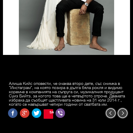
Алиша Кийс оповести, че очаква второ дете, със снимка в
"Инстаграм", на която позира в дълга бяла рокля и видимо
коремче в компанията на съпруга си, музикалния продуцент
Суиз Бийтз, за когото това ще е четвъртото отроче. Двамата
избраха да съобщят щастливата новина на 31 юли 2014 г.,
когато се навършват четири години от сватбата им.
SAVE