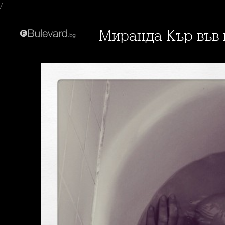
/
Миранда Кър във