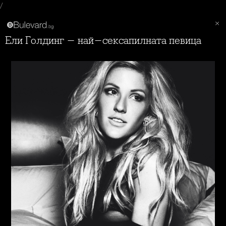
/
Ели Голдинг - най-сексапилната певица