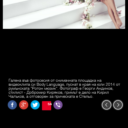
Галена във фотосесия от снимачната площадка на
видеоклипа си Body Language, пуснат в края на юли 2014 от
румънската "Ротон мюзик". Фотограф е Георги Андинов,
стилист - Добромир Киряков, гримът е дело на Кирил
Чалъков, а отговорен за прическата е Стельо.
SAVE