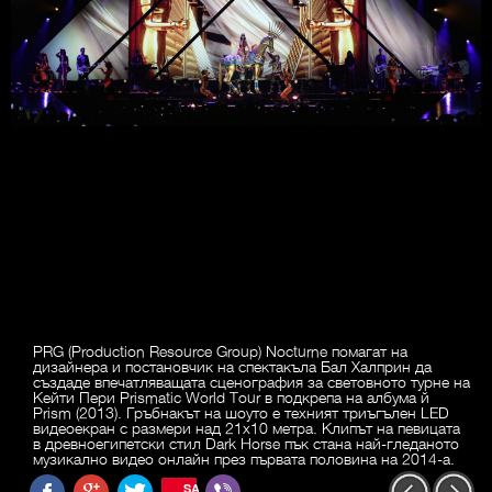
PRG (Production Resource Group) Nocturne помагат на
дизайнера и постановчик на спектакъла Бал Халприн да
създаде впечатляващата сценография за световното турне на
Кейти Пери Prismatic World Tour в подкрепа на албума й
Prism (2013). Гръбнакът на шоуто е техният триъгълен LED
видеоекран с размери над 21x10 метра. Клипът на певицата
в древноегипетски стил Dark Horse пък стана най-гледаното
музикално видео онлайн през първата половина на 2014-а.
SAVE